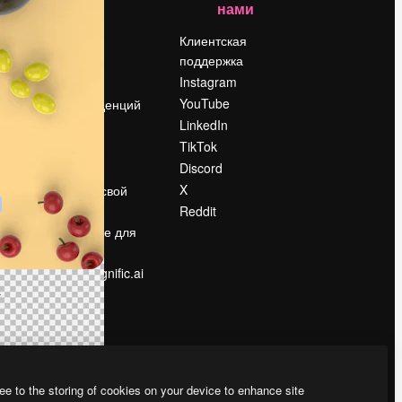
нами
Цены
о
О нас
Клиентская
поддержка
Reviews
Instagram
Вакансии
YouTube
Поиск тенденций
LinkedIn
Блог
TikTok
События
Discord
Slidesgo
ости
X
Продайте свой
контент
Reddit
в
Помещение для
прессы
Ищете magnific.ai
ee to the storing of cookies on your device to enhance site