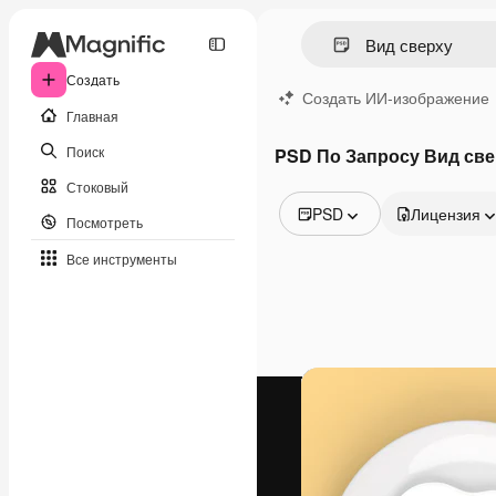
Создать
Создать ИИ-изображение
Главная
Поиск
PSD По Запросу Вид све
Стоковый
PSD
Лицензия
Посмотреть
Все изображения
Все инструменты
Векторы
Иллюстрации
Фотографии
PSD
Шаблоны
Мокапы
Видео
Видеоролик
Моушн-дизайн
Видеошаблоны
Иконки
3D-модели
Шрифты