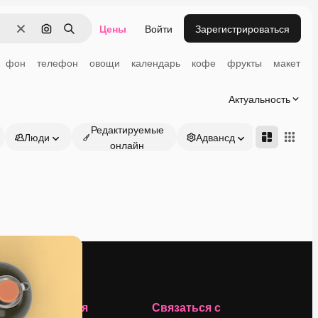
Цены
Войти
Зарегистрироваться
Очистить
Поиск по изображению
Поиск
фон
телефон
овощи
календарь
кофе
фрукты
макет
г
Актуальность
Редактируемые
Люди
Адвансд
онлайн
Компания
Связаться с