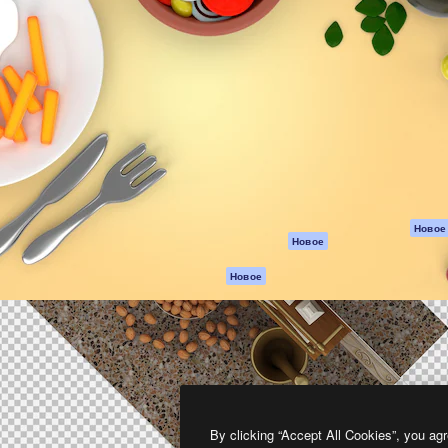
атформа для создания
Spaces
Academy
работ. Более 1 миллиона
ИИ-помощник
Документация п
реди креаторов,
Пакету ИИ
Генератор
гентств и студий.
изображений ИИ
Служба
поддержки
Генератор видео
ИИ
Условия и
положения
Генератор голоса
на основе ИИ
Политика
конфиденциальн
Стоковый контент
Оригиналы
MCP для
Новое
Новое
Claude/ChatGPT
Политика файло
cookie
Агенты
Новое
Центр доверия
API
Партнеры
Мобильное
приложение
Предприятие
Все инструменты
Magnific
By clicking “Accept All Cookies”, you agr