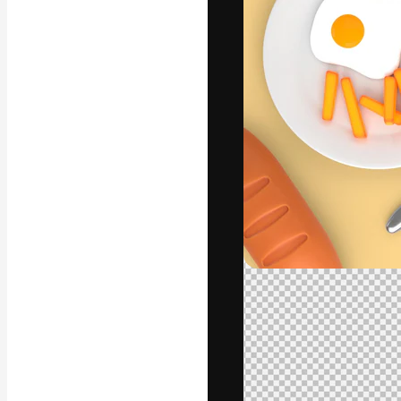
Креативная пл
ваших лучших 
подписчиков с
предприятий, а
Pусский