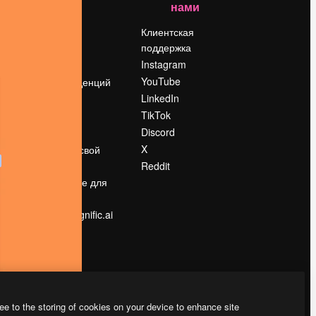
нами
Цены
о
О нас
Клиентская
поддержка
Reviews
Instagram
Вакансии
YouTube
Поиск тенденций
LinkedIn
Блог
TikTok
События
Discord
Slidesgo
ости
X
Продайте свой
контент
Reddit
в
Помещение для
прессы
Ищете magnific.ai
ee to the storing of cookies on your device to enhance site