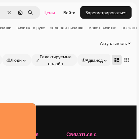
Цены
Войти
Зарегистрироваться
Очистить
Поиск по изображению
Поиск
изитки
визитка в руке
зеленая визитка
макет визитки
элегант
Актуальность
Редактируемые
Люди
Адвансд
онлайн
Компания
Связаться с