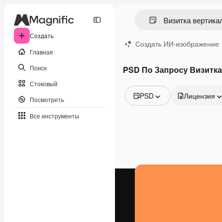
Создать
Создать ИИ-изображение
Главная
Поиск
PSD По Запросу Визитка
Стоковый
PSD
Лицензия
Посмотреть
Все изображения
Все инструменты
Векторы
Иллюстрации
Фотографии
PSD
Шаблоны
Мокапы
Видео
Видеоролик
Моушн-дизайн
Видеошаблоны
Иконки
3D-модели
Шрифты