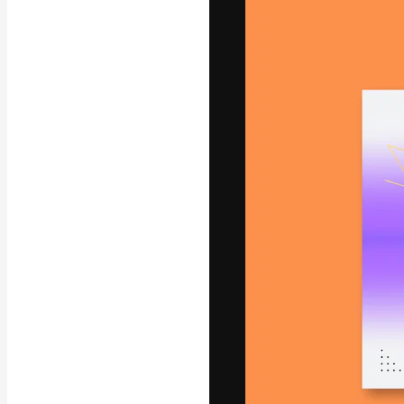
Креативная пл
ваших лучших 
подписчиков с
предприятий, а
Pусский