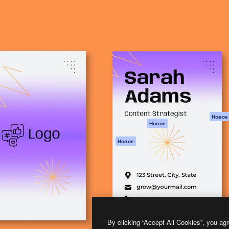
атформа для создания
Spaces
Academy
работ. Более 1 миллиона
ИИ-помощник
Документация п
реди креаторов,
Пакету ИИ
Генератор
гентств и студий.
изображений ИИ
Служба
поддержки
Генератор видео
ИИ
Условия и
положения
Генератор голоса
на основе ИИ
Политика
конфиденциальн
Стоковый контент
Оригиналы
MCP для
Новое
Новое
Claude/ChatGPT
Политика файло
cookie
Агенты
Новое
Центр доверия
API
Партнеры
Мобильное
приложение
Предприятие
Все инструменты
Magnific
By clicking “Accept All Cookies”, you agr