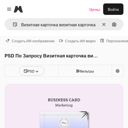
Magnific
Цены
Войти
Close menu
Очистить
Поиск 
Создать ИИ-изображение
Создать ИИ-видео
Персонализи
PSD По Запросу Визитная карточка визитная карточка
PSD
Фильтры