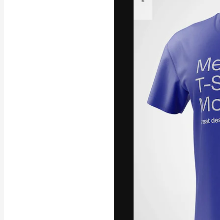
Креативная пл
ваших лучших 
подписчиков с
предприятий, а
Pусский