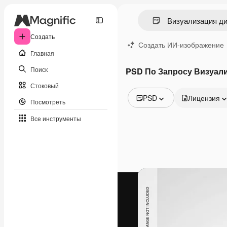
Создать
Создать ИИ-изображение
Главная
Поиск
PSD По Запросу Визуали
Стоковый
PSD
Лицензия
Посмотреть
Все изображения
Все инструменты
Векторы
Иллюстрации
Фотографии
PSD
Шаблоны
Мокапы
Видео
Видеоролик
Моушн-дизайн
Видеошаблоны
Иконки
3D-модели
Шрифты