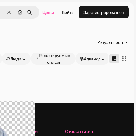
Цены
Войти
Зарегистрироваться
Очистить
Поиск по изображению
Поиск
Актуальность
Редактируемые
Люди
Адвансд
онлайн
Компания
Связаться с