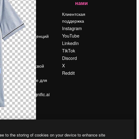
нами
Цены
о
О нас
Клиентская
поддержка
Reviews
Instagram
Вакансии
YouTube
Поиск тенденций
LinkedIn
Блог
TikTok
События
Discord
Slidesgo
ости
X
Продайте свой
контент
Reddit
в
Помещение для
прессы
Ищете magnific.ai
ee to the storing of cookies on your device to enhance site