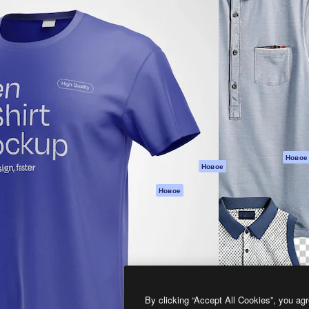
атформа для создания
Spaces
Academy
работ. Более 1 миллиона
ИИ-помощник
Документация п
реди креаторов,
Пакету ИИ
Генератор
гентств и студий.
изображений ИИ
Служба
поддержки
Генератор видео
ИИ
Условия и
положения
Генератор голоса
на основе ИИ
Политика
конфиденциальн
Стоковый контент
Оригиналы
MCP для
Новое
Новое
Claude/ChatGPT
Политика файло
cookie
Агенты
Новое
Центр доверия
API
Партнеры
Мобильное
приложение
Предприятие
Все инструменты
Magnific
By clicking “Accept All Cookies”, you agr