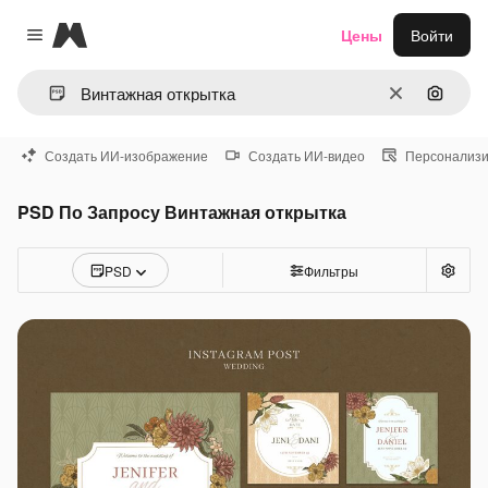
Magnific
Цены
Войти
Close menu
Очистить
Поиск 
Создать ИИ-изображение
Создать ИИ-видео
Персонализи
PSD По Запросу Винтажная открытка
PSD
Фильтры