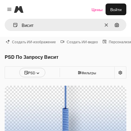
Magnific
Цены
Войти
Close menu
Очистить
Поиск 
Создать ИИ-изображение
Создать ИИ-видео
Персонализи
PSD По Запросу Висит
PSD
Фильтры