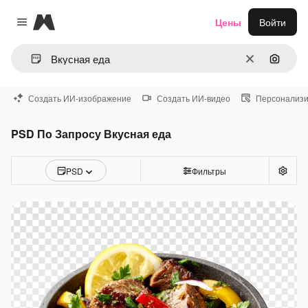
Magnific
Цены
Войти
Close menu
Очистить
Поиск 
Создать ИИ-изображение
Создать ИИ-видео
Персонализи
PSD По Запросу Вкусная еда
PSD
Фильтры