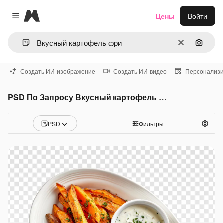
Magnific
Цены
Войти
Close menu
Очистить
Поиск 
Создать ИИ-изображение
Создать ИИ-видео
Персонализи
PSD По Запросу Вкусный картофель фри
PSD
Фильтры