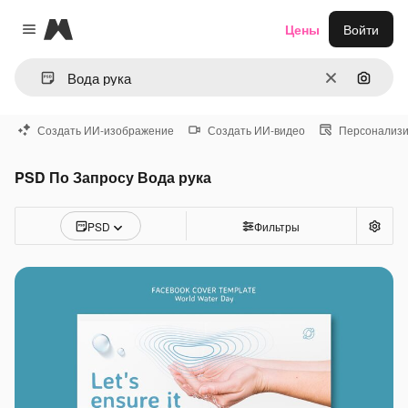
Magnific
Цены
Войти
Close menu
Очистить
Поиск 
Создать ИИ-изображение
Создать ИИ-видео
Персонализи
PSD По Запросу Вода рука
PSD
Фильтры