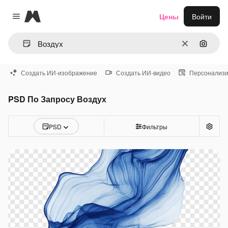
Magnific
Цены
Войти
Close menu
Очистить
Поиск 
Создать ИИ-изображение
Создать ИИ-видео
Персонализи
PSD По Запросу Воздух
PSD
Фильтры