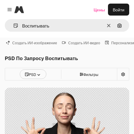
Magnific
Цены
Войти
Close menu
Очистить
Поиск 
Создать ИИ-изображение
Создать ИИ-видео
Персонализи
PSD По Запросу Воспитывать
PSD
Фильтры