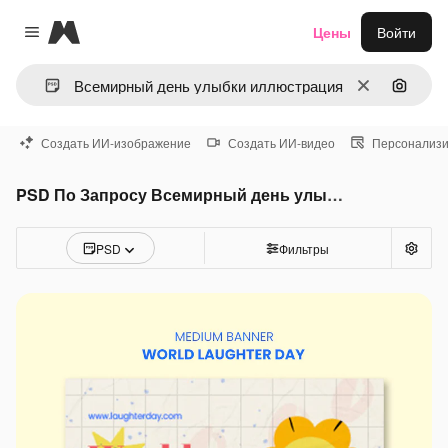
Magnific
Цены
Войти
Close menu
Очистить
Поиск 
Создать ИИ-изображение
Создать ИИ-видео
Персонализи
PSD По Запросу Всемирный день улыбки иллюстрация
PSD
Фильтры