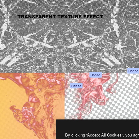
атформа для создания
Spaces
Academy
работ. Более 1 миллиона
ИИ-помощник
Документация п
реди креаторов,
Пакету ИИ
Генератор
гентств и студий.
изображений ИИ
Служба
поддержки
Генератор видео
ИИ
Условия и
положения
Генератор голоса
на основе ИИ
Политика
конфиденциальн
Стоковый контент
Оригиналы
MCP для
Новое
Новое
Claude/ChatGPT
Политика файло
cookie
Агенты
Новое
Центр доверия
API
Партнеры
Мобильное
приложение
Предприятие
Все инструменты
Magnific
By clicking “Accept All Cookies”, you agr