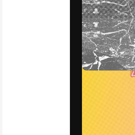
Креативная пл
ваших лучших 
подписчиков с
предприятий, а
Pусский