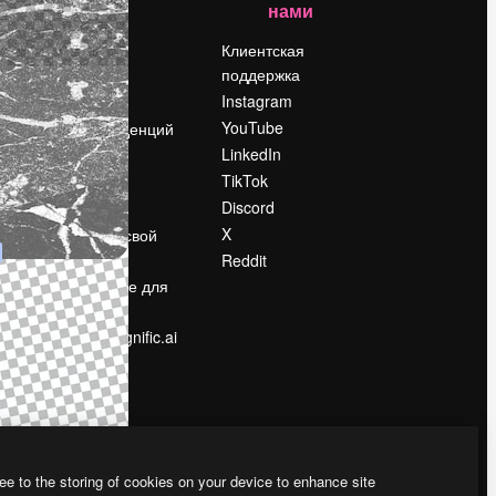
нами
Цены
о
О нас
Клиентская
поддержка
Reviews
Instagram
Вакансии
YouTube
Поиск тенденций
LinkedIn
Блог
TikTok
События
Discord
Slidesgo
ости
X
Продайте свой
контент
Reddit
в
Помещение для
прессы
Ищете magnific.ai
ee to the storing of cookies on your device to enhance site