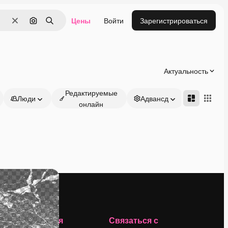
Цены
Войти
Зарегистрироваться
Очистить
Поиск по изображению
Поиск
Актуальность
Редактируемые
Люди
Адвансд
онлайн
Компания
Связаться с