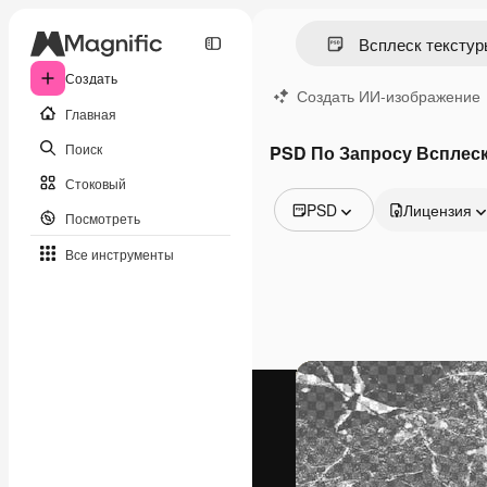
Создать
Создать ИИ-изображение
Главная
Поиск
PSD По Запросу Всплеск
Стоковый
PSD
Лицензия
Посмотреть
Все изображения
Все инструменты
Векторы
Иллюстрации
Фотографии
PSD
Шаблоны
Мокапы
Видео
Видеоролик
Моушн-дизайн
Видеошаблоны
Иконки
3D-модели
Шрифты