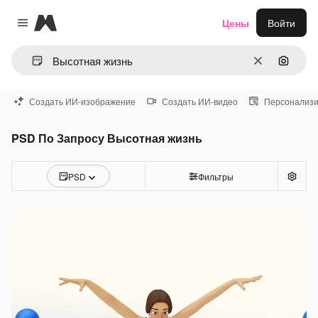
Magnific
Цены
Войти
Close menu
Очистить
Поиск 
Создать ИИ-изображение
Создать ИИ-видео
Персонализи
PSD По Запросу Высотная жизнь
PSD
Фильтры