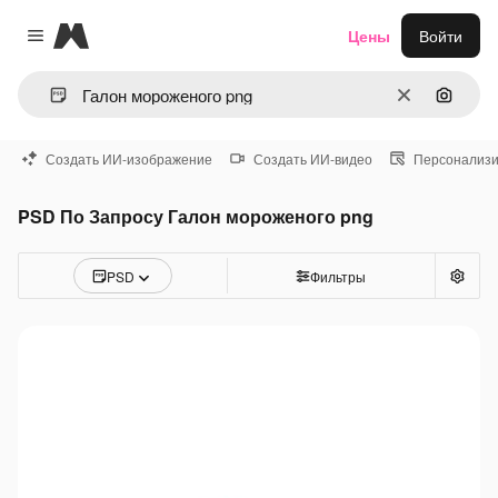
Magnific
Цены
Войти
Close menu
Очистить
Поиск 
Создать ИИ-изображение
Создать ИИ-видео
Персонализи
PSD По Запросу Галон мороженого png
PSD
Фильтры