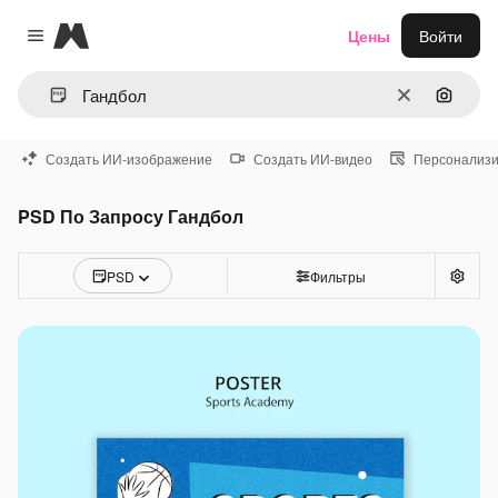
Magnific
Цены
Войти
Close menu
Очистить
Поиск 
Создать ИИ-изображение
Создать ИИ-видео
Персонализи
PSD По Запросу Гандбол
PSD
Фильтры