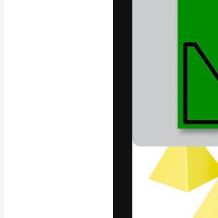
Креативная пл
ваших лучших 
подписчиков с
предприятий, а
Pусский