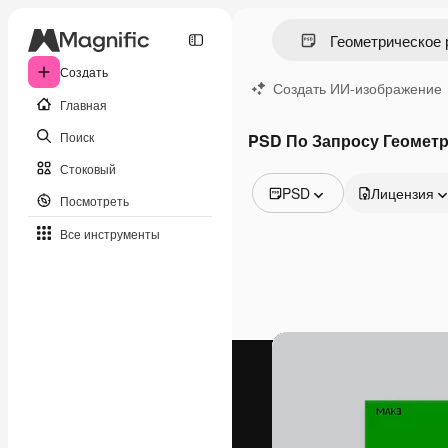
Создать
Создать ИИ-изображение
Главная
Поиск
PSD По Запросу Геомет
Стоковый
PSD
Лицензия
Посмотреть
Все изображения
Все инструменты
Векторы
Иллюстрации
Фотографии
PSD
Шаблоны
Мокапы
Видео
Видеоролик
Моушн-дизайн
Видеошаблоны
Иконки
3D-модели
Шрифты