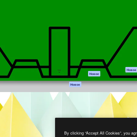
атформа для создания
Spaces
Academy
работ. Более 1 миллиона
ИИ-помощник
Документация п
реди креаторов,
Пакету ИИ
Генератор
гентств и студий.
изображений ИИ
Служба
поддержки
Генератор видео
ИИ
Условия и
положения
Генератор голоса
на основе ИИ
Политика
конфиденциальн
Стоковый контент
Оригиналы
MCP для
Новое
Новое
Claude/ChatGPT
Политика файло
cookie
Агенты
Новое
Центр доверия
API
Партнеры
Мобильное
приложение
Предприятие
Все инструменты
Magnific
By clicking “Accept All Cookies”, you agr