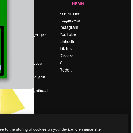
нами
Цены
о
О нас
Клиентская
поддержка
Reviews
Instagram
Вакансии
YouTube
Поиск тенденций
LinkedIn
Блог
TikTok
События
Discord
Slidesgo
ости
X
Продайте свой
контент
Reddit
в
Помещение для
прессы
Ищете magnific.ai
ee to the storing of cookies on your device to enhance site