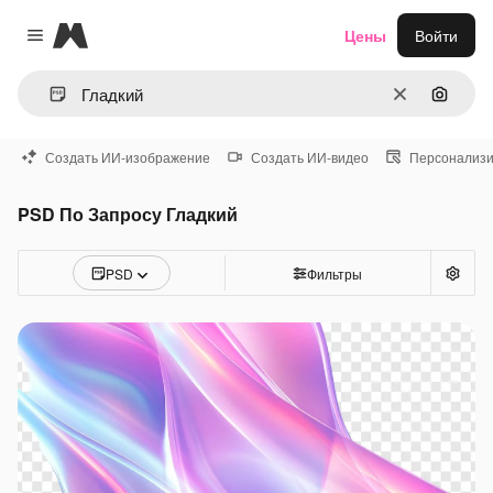
Magnific
Цены
Войти
Close menu
Очистить
Поиск 
Создать ИИ-изображение
Создать ИИ-видео
Персонализи
PSD По Запросу Гладкий
PSD
Фильтры