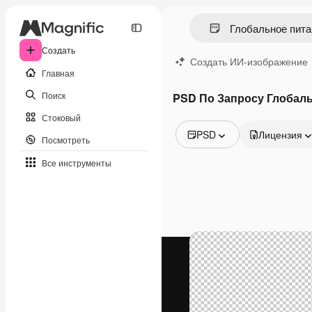
Создать
Создать ИИ-изображение
Главная
Поиск
PSD По Запросу Глобал
Стоковый
PSD
Лицензия
Посмотреть
Все изображения
Все инструменты
Векторы
Иллюстрации
Фотографии
PSD
Шаблоны
Мокапы
Видео
Видеоролик
Моушн-дизайн
Видеошаблоны
Иконки
3D-модели
Шрифты