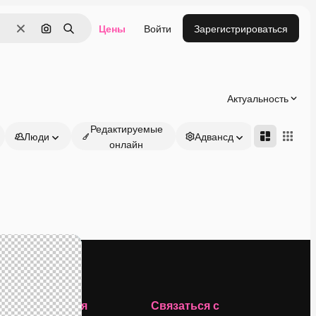
Цены
Войти
Зарегистрироваться
Очистить
Поиск по изображению
Поиск
Актуальность
Редактируемые
Люди
Адвансд
онлайн
Компания
Связаться с