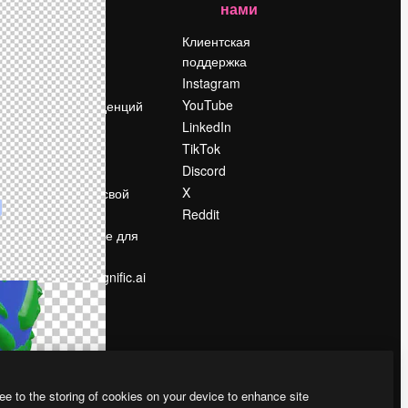
нами
Цены
о
О нас
Клиентская
поддержка
Reviews
Instagram
Вакансии
YouTube
Поиск тенденций
LinkedIn
Блог
TikTok
События
Discord
Slidesgo
ости
X
Продайте свой
контент
Reddit
в
Помещение для
прессы
Ищете magnific.ai
ee to the storing of cookies on your device to enhance site