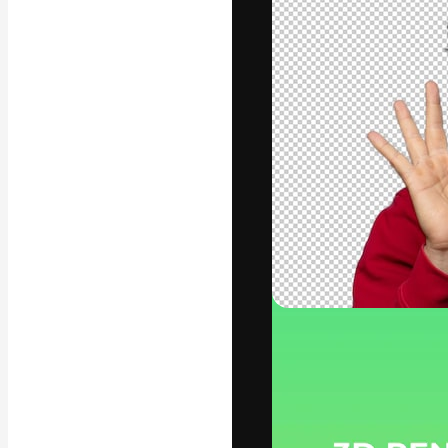
Креативная пл
ваших лучших 
подписчиков с
предприятий, а
Pусский