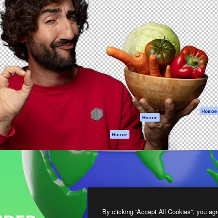
атформа для создания
Spaces
Academy
работ. Более 1 миллиона
ИИ-помощник
Документация п
реди креаторов,
Пакету ИИ
Генератор
гентств и студий.
изображений ИИ
Служба
поддержки
Генератор видео
ИИ
Условия и
положения
Генератор голоса
на основе ИИ
Политика
конфиденциальн
Стоковый контент
Оригиналы
MCP для
Новое
Новое
Claude/ChatGPT
Политика файло
cookie
Агенты
Новое
Центр доверия
API
Партнеры
Мобильное
приложение
Предприятие
Все инструменты
Magnific
By clicking “Accept All Cookies”, you agr