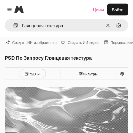
Magnific
Цены
Войти
Close menu
Очистить
Поиск 
Создать ИИ-изображение
Создать ИИ-видео
Персонализи
PSD По Запросу Глянцевая текстура
PSD
Фильтры