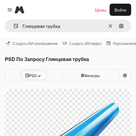
Magnific
Цены
Войти
Close menu
Очистить
Поиск 
Создать ИИ-изображение
Создать ИИ-видео
Персонализи
PSD По Запросу Глянцевая трубка
PSD
Фильтры