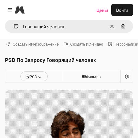
Magnific
Цены
Войти
Close menu
Очистить
Поиск 
Создать ИИ-изображение
Создать ИИ-видео
Персонализи
PSD По Запросу Говорящий человек
PSD
Фильтры