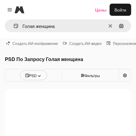
Magnific
Цены
Войти
Close menu
Очистить
Поиск 
Создать ИИ-изображение
Создать ИИ-видео
Персонализи
PSD По Запросу Голая женщина
PSD
Фильтры