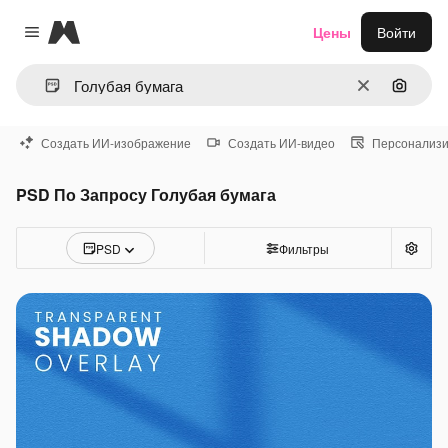
Magnific
Цены
Войти
Close menu
Очистить
Поиск 
Создать ИИ-изображение
Создать ИИ-видео
Персонализи
PSD По Запросу Голубая бумага
PSD
Фильтры