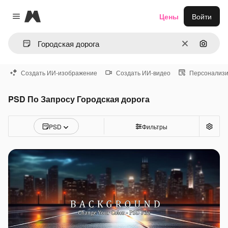
Magnific
Цены
Войти
Close menu
Очистить
Поиск 
Создать ИИ-изображение
Создать ИИ-видео
Персонализи
PSD По Запросу Городская дорога
PSD
Фильтры