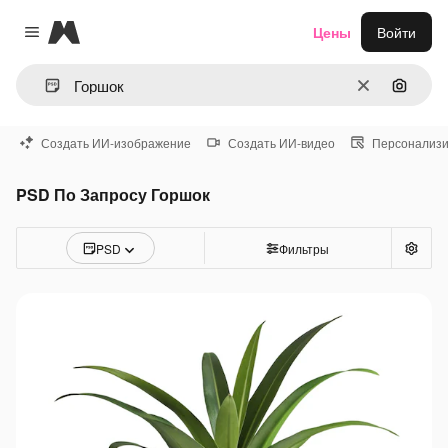
Magnific
Цены
Войти
Close menu
Очистить
Поиск 
Создать ИИ-изображение
Создать ИИ-видео
Персонализи
PSD По Запросу Горшок
PSD
Фильтры