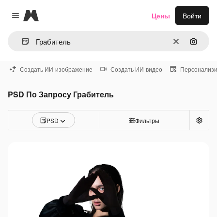
Magnific
Цены
Войти
Close menu
Очистить
Поиск 
Создать ИИ-изображение
Создать ИИ-видео
Персонализи
PSD По Запросу Грабитель
PSD
Фильтры