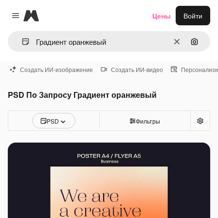
Magnific
Цены
Войти
Close menu
Очистить
Поиск 
Создать ИИ-изображение
Создать ИИ-видео
Персонализи
PSD По Запросу Градиент оранжевый
PSD
Фильтры