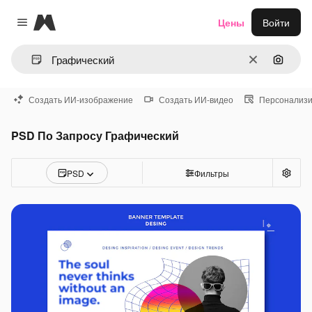
Magnific
Цены
Войти
Close menu
Очистить
Поиск 
Создать ИИ-изображение
Создать ИИ-видео
Персонализи
PSD По Запросу Графический
PSD
Фильтры