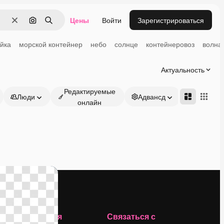
Цены
Войти
Зарегистрироваться
Очистить
Поиск по изображению
Поиск
йка
морской контейнер
небо
солнце
контейнеровоз
волна
Актуальность
Редактируемые
Люди
Адвансд
онлайн
Компания
Связаться с