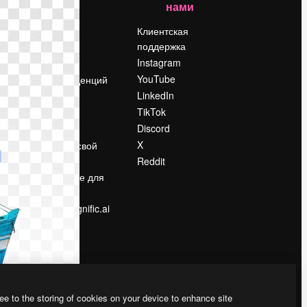
нами
Цены
о
О нас
Клиентская
поддержка
Reviews
Instagram
Вакансии
YouTube
Поиск тенденций
LinkedIn
Блог
TikTok
События
Discord
Slidesgo
ости
X
Продайте свой
контент
Reddit
в
Помещение для
прессы
Ищете magnific.ai
ee to the storing of cookies on your device to enhance site