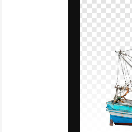
Креативная пл
ваших лучших 
подписчиков с
предприятий, а
Pусский