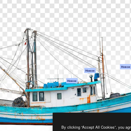
атформа для создания
Spaces
Academy
работ. Более 1 миллиона
ИИ-помощник
Документация п
реди креаторов,
Пакету ИИ
Генератор
гентств и студий.
изображений ИИ
Служба
поддержки
Генератор видео
ИИ
Условия и
положения
Генератор голоса
на основе ИИ
Политика
конфиденциальн
Стоковый контент
Оригиналы
MCP для
Новое
Новое
Claude/ChatGPT
Политика файло
cookie
Агенты
Новое
Центр доверия
API
Партнеры
Мобильное
приложение
Предприятие
Все инструменты
Magnific
By clicking “Accept All Cookies”, you agr