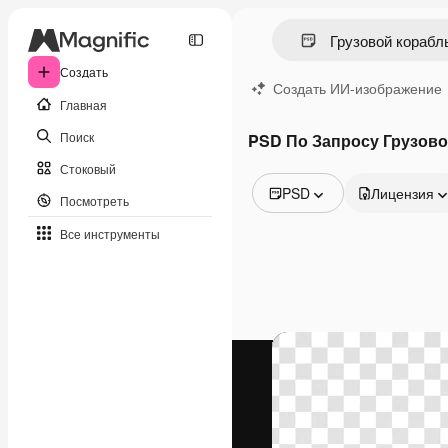
Создать
Создать ИИ-изображение
Главная
Поиск
PSD По Запросу Грузово
Стоковый
PSD
Лицензия
Посмотреть
Все изображения
Все инструменты
Векторы
Иллюстрации
Фотографии
PSD
Шаблоны
Мокапы
Видео
Видеоролик
Моушн-дизайн
Видеошаблоны
Иконки
3D-модели
Шрифты