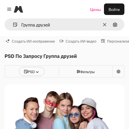
Magnific
Цены
Войти
Close menu
Очистить
Поиск 
Создать ИИ-изображение
Создать ИИ-видео
Персонализи
PSD По Запросу Группа друзей
PSD
Фильтры