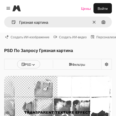
Magnific
Цены
Войти
Close menu
Очистить
Поиск 
Создать ИИ-изображение
Создать ИИ-видео
Персонализи
PSD По Запросу Грязная картина
PSD
Фильтры