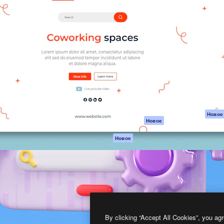
атформа для создания
Spaces
Academy
работ. Более 1 миллиона
ИИ-помощник
Документация п
реди креаторов,
Пакету ИИ
Генератор
гентств и студий.
изображений ИИ
Служба
поддержки
Генератор видео
ИИ
Условия и
положения
Генератор голоса
на основе ИИ
Политика
конфиденциальн
Стоковый контент
Оригиналы
MCP для
Новое
Новое
Claude/ChatGPT
Политика файло
cookie
Агенты
Новое
Центр доверия
API
Партнеры
Мобильное
приложение
Предприятие
Все инструменты
Magnific
By clicking “Accept All Cookies”, you agr