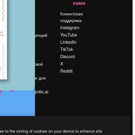
нами
Цены
о
О нас
Клиентская
поддержка
Reviews
Instagram
Вакансии
YouTube
Поиск тенденций
LinkedIn
Блог
TikTok
События
Discord
Slidesgo
ости
X
Продайте свой
контент
Reddit
в
Помещение для
прессы
Ищете magnific.ai
ee to the storing of cookies on your device to enhance site