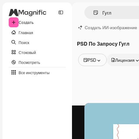
Создать
Создать ИИ-изображение
Главная
Поиск
PSD По Запросу Гугл
Стоковый
PSD
Лицензия
Посмотреть
Все изображения
Все инструменты
Векторы
Иллюстрации
Фотографии
PSD
Шаблоны
Мокапы
Видео
Видеоролик
Моушн-дизайн
Видеошаблоны
Иконки
3D-модели
Шрифты