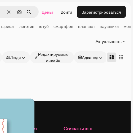
Цены
Войти
Зарегистрироваться
Очистить
Поиск по изображению
Поиск
шрифт
логотип
ютуб
смартфон
планшет
наушники
мони
Актуальность
Редактируемые
Люди
Адвансд
онлайн
Компания
Связаться с