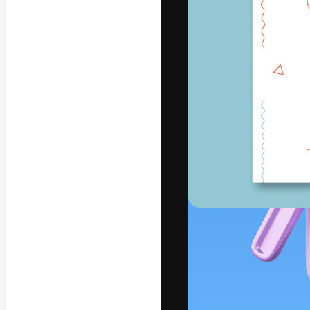
Креативная пл
ваших лучших 
подписчиков с
предприятий, а
Pусский