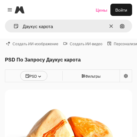
Magnific
Цены
Войти
Close menu
Очистить
Поиск 
Создать ИИ-изображение
Создать ИИ-видео
Персонализи
PSD По Запросу Даукус карота
PSD
Фильтры