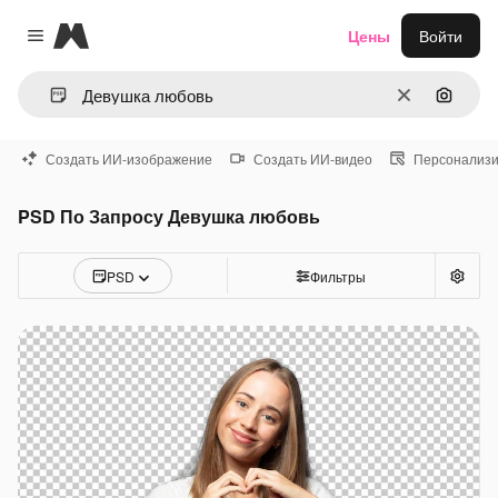
Magnific
Цены
Войти
Close menu
Очистить
Поиск 
Создать ИИ-изображение
Создать ИИ-видео
Персонализи
PSD По Запросу Девушка любовь
PSD
Фильтры