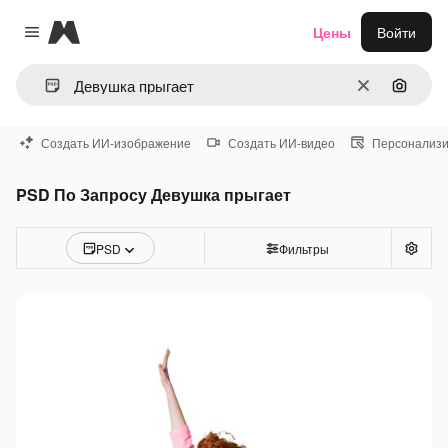
Magnific
Цены
Войти
Close menu
Очистить
Поиск 
Создать ИИ-изображение
Создать ИИ-видео
Персонализи
PSD По Запросу Девушка прыгает
PSD
Фильтры