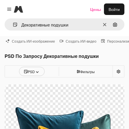
Magnific
Цены
Войти
Close menu
Очистить
Поиск 
Создать ИИ-изображение
Создать ИИ-видео
Персонализи
PSD По Запросу Декоративные подушки
PSD
Фильтры