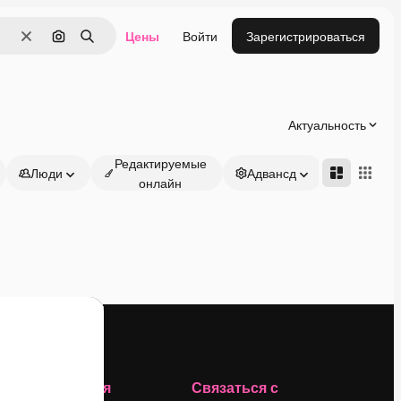
Цены
Войти
Зарегистрироваться
Очистить
Поиск по изображению
Поиск
Актуальность
Редактируемые
Люди
Адвансд
онлайн
Компания
Связаться с