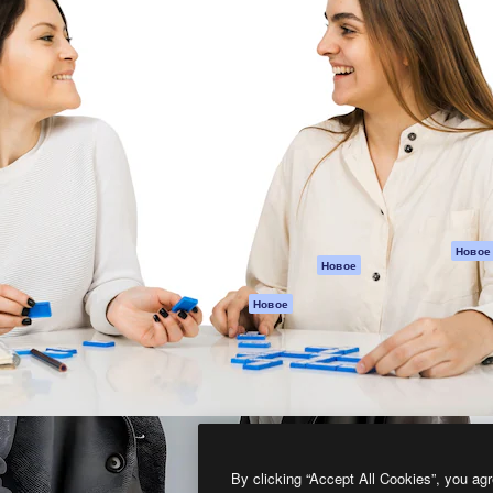
атформа для создания
Spaces
Academy
работ. Более 1 миллиона
ИИ-помощник
Документация п
реди креаторов,
Пакету ИИ
Генератор
гентств и студий.
изображений ИИ
Служба
поддержки
Генератор видео
ИИ
Условия и
положения
Генератор голоса
на основе ИИ
Политика
конфиденциальн
Стоковый контент
Оригиналы
MCP для
Новое
Новое
Claude/ChatGPT
Политика файло
cookie
Агенты
Новое
Центр доверия
API
Партнеры
Мобильное
приложение
Предприятие
Все инструменты
Magnific
By clicking “Accept All Cookies”, you agr