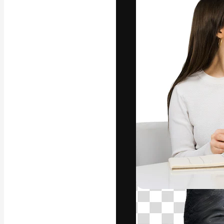
Креативная пл
ваших лучших 
подписчиков с
предприятий, а
Pусский