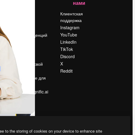
нами
Цены
о
О нас
Клиентская
поддержка
Reviews
Instagram
Вакансии
YouTube
Поиск тенденций
LinkedIn
Блог
TikTok
События
Discord
Slidesgo
ости
X
Продайте свой
контент
Reddit
в
Помещение для
прессы
Ищете magnific.ai
ee to the storing of cookies on your device to enhance site