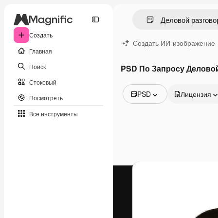
Создать
Создать ИИ-изображение
Главная
Поиск
PSD По Запросу Делово
Стоковый
PSD
Лицензия
Посмотреть
Все изображения
Все инструменты
Векторы
Иллюстрации
Фотографии
PSD
Шаблоны
Мокапы
Видео
Видеоролик
Моушн-дизайн
Видеошаблоны
Иконки
3D-модели
Шрифты