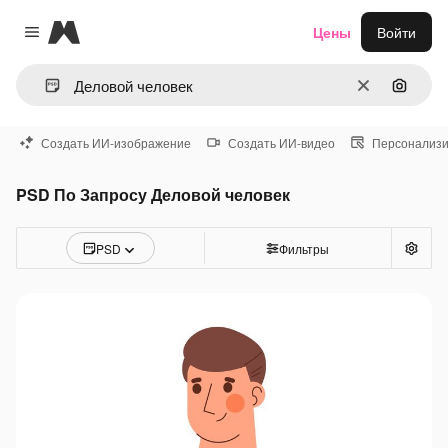
Magnific
Цены
Войти
Close menu
Очистить
Поиск 
Создать ИИ-изображение
Создать ИИ-видео
Персонализи
PSD По Запросу Деловой человек
PSD
Фильтры