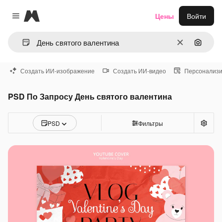
Magnific
Цены
Войти
Close menu
Очистить
Поиск 
Создать ИИ-изображение
Создать ИИ-видео
Персонализи
PSD По Запросу День святого валентина
PSD
Фильтры