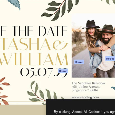
атформа для создания
Spaces
Academy
работ. Более 1 миллиона
ИИ-помощник
Документация п
реди креаторов,
Пакету ИИ
Генератор
гентств и студий.
изображений ИИ
Служба
поддержки
Генератор видео
ИИ
Условия и
положения
Генератор голоса
на основе ИИ
Политика
конфиденциальн
Стоковый контент
Оригиналы
MCP для
Новое
Новое
Claude/ChatGPT
Политика файло
cookie
Агенты
Новое
Центр доверия
API
Партнеры
Мобильное
приложение
Предприятие
Все инструменты
Magnific
By clicking “Accept All Cookies”, you agr