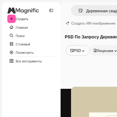
Создать
Создать ИИ-изображение
Главная
Поиск
PSD По Запросу Деревя
Стоковый
PSD
Лицензия
Посмотреть
Все изображения
Все инструменты
Векторы
Иллюстрации
Фотографии
PSD
Шаблоны
Мокапы
Видео
Видеоролик
Моушн-дизайн
Видеошаблоны
Иконки
3D-модели
Шрифты