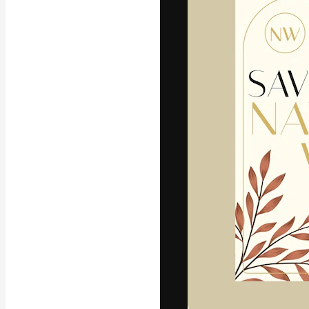
Креативная пл
ваших лучших 
подписчиков с
предприятий, а
Pусский