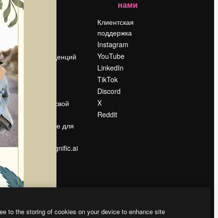
нами
Цены
о
О нас
Клиентская
поддержка
Reviews
Instagram
Вакансии
YouTube
Поиск тенденций
LinkedIn
Блог
TikTok
События
Discord
Slidesgo
ости
X
Продайте свой
контент
Reddit
в
Помещение для
прессы
Ищете magnific.ai
ee to the storing of cookies on your device to enhance site