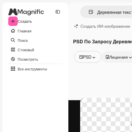
Создать
Создать ИИ-изображение
Главная
Поиск
PSD По Запросу Деревян
Стоковый
PSD
Лицензия
Посмотреть
Все изображения
Все инструменты
Векторы
Иллюстрации
Фотографии
PSD
Шаблоны
Мокапы
Видео
Видеоролик
Моушн-дизайн
Видеошаблоны
Иконки
3D-модели
Шрифты