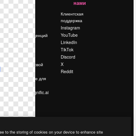
нами
Цены
о
О нас
Клиентская
поддержка
Reviews
Instagram
Вакансии
YouTube
Поиск тенденций
LinkedIn
Блог
TikTok
События
Discord
Slidesgo
ости
X
Продайте свой
контент
Reddit
в
Помещение для
прессы
Ищете magnific.ai
ee to the storing of cookies on your device to enhance site