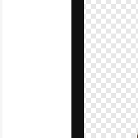
Креативная пл
ваших лучших 
подписчиков с
предприятий, а
Pусский