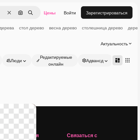
Цены
Войти
Зарегистрироваться
Очистить
Поиск по изображению
Поиск
 дерева
стол дерево
весна дерево
столешница дерево
дерев
Актуальность
Редактируемые
Люди
Адвансд
онлайн
Компания
Связаться с