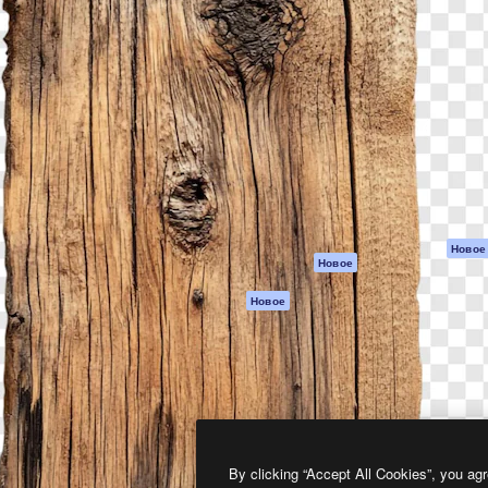
атформа для создания
Spaces
Academy
работ. Более 1 миллиона
ИИ-помощник
Документация п
реди креаторов,
Пакету ИИ
Генератор
гентств и студий.
изображений ИИ
Служба
поддержки
Генератор видео
ИИ
Условия и
положения
Генератор голоса
на основе ИИ
Политика
конфиденциальн
Стоковый контент
Оригиналы
MCP для
Новое
Новое
Claude/ChatGPT
Политика файло
cookie
Агенты
Новое
Центр доверия
API
Партнеры
Мобильное
приложение
Предприятие
Все инструменты
Magnific
By clicking “Accept All Cookies”, you agr