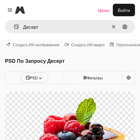
Magnific
Цены
Войти
Close menu
Очистить
Поиск 
Создать ИИ-изображение
Создать ИИ-видео
Персонализи
PSD По Запросу Десерт
PSD
Фильтры