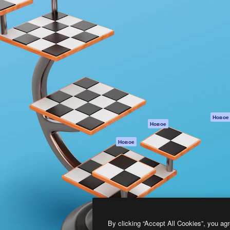
атформа для создания
Spaces
Academy
работ. Более 1 миллиона
ИИ-помощник
Документация п
реди креаторов,
Пакету ИИ
Генератор
гентств и студий.
изображений ИИ
Служба
поддержки
Генератор видео
ИИ
Условия и
положения
Генератор голоса
на основе ИИ
Политика
конфиденциальн
Стоковый контент
Оригиналы
MCP для
Новое
Новое
Claude/ChatGPT
Политика файло
cookie
Агенты
Новое
Центр доверия
API
Партнеры
Мобильное
приложение
Предприятие
Все инструменты
Magnific
By clicking “Accept All Cookies”, you agr