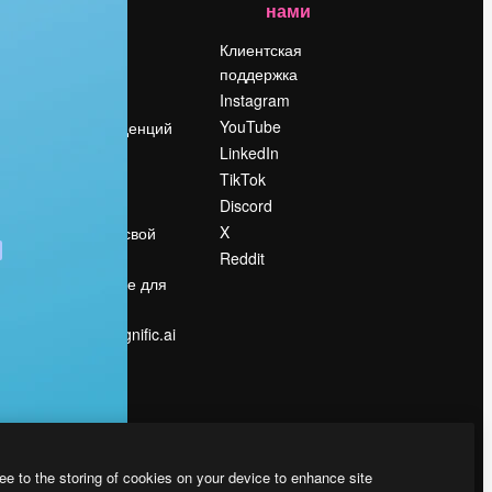
нами
Цены
о
О нас
Клиентская
поддержка
Reviews
Instagram
Вакансии
YouTube
Поиск тенденций
LinkedIn
Блог
TikTok
События
Discord
Slidesgo
ости
X
Продайте свой
контент
Reddit
в
Помещение для
прессы
Ищете magnific.ai
ee to the storing of cookies on your device to enhance site