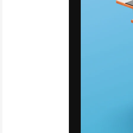
Креативная пл
ваших лучших 
подписчиков с
предприятий, а
Pусский