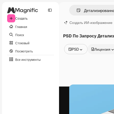
Создать
Создать ИИ-изображение
Главная
Поиск
PSD По Запросу Детали
Стоковый
PSD
Лицензия
Посмотреть
Все изображения
Все инструменты
Векторы
Иллюстрации
Фотографии
PSD
Шаблоны
Мокапы
Видео
Видеоролик
Моушн-дизайн
Видеошаблоны
Иконки
3D-модели
Шрифты