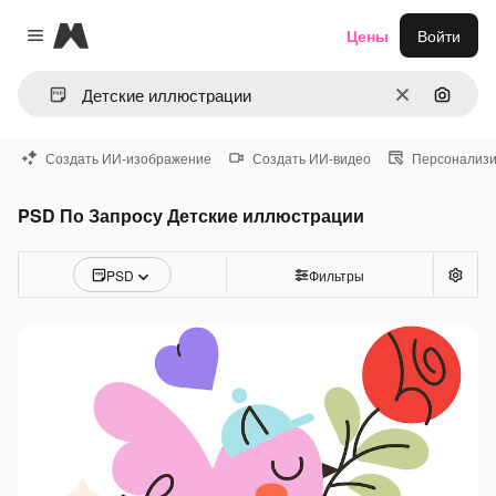
Magnific
Цены
Войти
Close menu
Очистить
Поиск 
Создать ИИ-изображение
Создать ИИ-видео
Персонализи
PSD По Запросу Детские иллюстрации
PSD
Фильтры