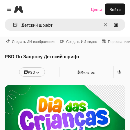
Magnific
Цены
Войти
Close menu
Очистить
Поиск 
Создать ИИ-изображение
Создать ИИ-видео
Персонализи
PSD По Запросу Детский шрифт
PSD
Фильтры