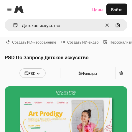
Magnific
Цены
Войти
Close menu
Очистить
Поиск 
Создать ИИ-изображение
Создать ИИ-видео
Персонализи
PSD По Запросу Детское искусство
PSD
Фильтры