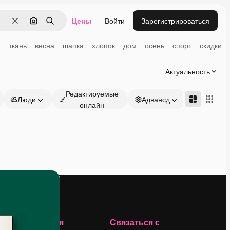
Цены
Войти
Зарегистрироваться
Очистить
Поиск по изображению
Поиск
а
ткань
весна
шапка
хлопок
дом
осень
спорт
скидки
Актуальность
Редактируемые
Люди
Адвансд
онлайн
Компания
Связаться с