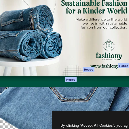
атформа для создания
Spaces
Academy
работ. Более 1 миллиона
ИИ-помощник
Документация п
реди креаторов,
Пакету ИИ
Генератор
гентств и студий.
изображений ИИ
Служба
поддержки
Генератор видео
ИИ
Условия и
положения
Генератор голоса
на основе ИИ
Политика
конфиденциальн
Стоковый контент
Оригиналы
MCP для
Новое
Новое
Claude/ChatGPT
Политика файло
cookie
Агенты
Новое
Центр доверия
API
Партнеры
Мобильное
приложение
Предприятие
Все инструменты
Magnific
By clicking “Accept All Cookies”, you agr