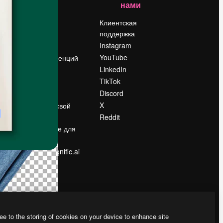
нами
Цены
о
О нас
Клиентская
поддержка
Reviews
Instagram
Вакансии
YouTube
Поиск тенденций
LinkedIn
Блог
TikTok
События
Discord
Slidesgo
ости
X
Продайте свой
контент
Reddit
в
Помещение для
прессы
Ищете magnific.ai
ee to the storing of cookies on your device to enhance site