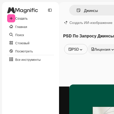
Создать
Создать ИИ-изображение
Главная
Поиск
PSD По Запросу Джинсы
Стоковый
PSD
Лицензия
Посмотреть
Все изображения
Все инструменты
Векторы
Иллюстрации
Фотографии
PSD
Шаблоны
Мокапы
Видео
Видеоролик
Моушн-дизайн
Видеошаблоны
Иконки
3D-модели
Шрифты