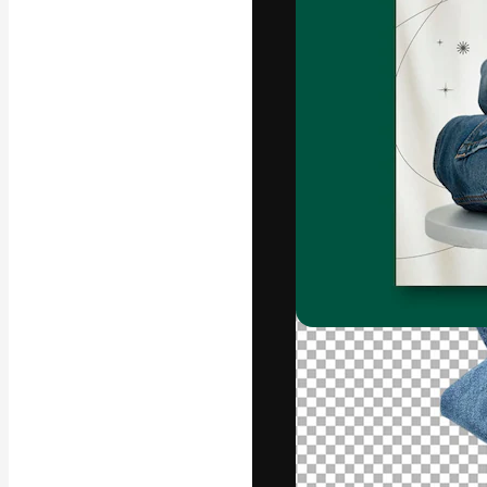
Креативная пл
ваших лучших 
подписчиков с
предприятий, а
Pусский