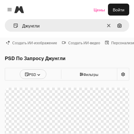
Magnific
Цены
Войти
Close menu
Очистить
Поиск 
Создать ИИ-изображение
Создать ИИ-видео
Персонализи
PSD По Запросу Джунгли
PSD
Фильтры