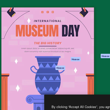
атформа для создания
Spaces
Academy
работ. Более 1 миллиона
ИИ-помощник
Документация п
реди креаторов,
Пакету ИИ
Генератор
гентств и студий.
изображений ИИ
Служба
поддержки
Генератор видео
ИИ
Условия и
положения
Генератор голоса
на основе ИИ
Политика
конфиденциальн
Стоковый контент
Оригиналы
MCP для
Новое
Новое
Claude/ChatGPT
Политика файло
cookie
Агенты
Новое
Центр доверия
API
Партнеры
Мобильное
приложение
Предприятие
Все инструменты
Magnific
By clicking “Accept All Cookies”, you agr