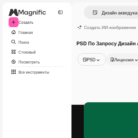
Создать
Создать ИИ-изображение
Главная
Поиск
PSD По Запросу Дизайн 
Стоковый
PSD
Лицензия
Посмотреть
Все изображения
Все инструменты
Векторы
Иллюстрации
Фотографии
PSD
Шаблоны
Мокапы
Видео
Видеоролик
Моушн-дизайн
Видеошаблоны
Иконки
3D-модели
Шрифты