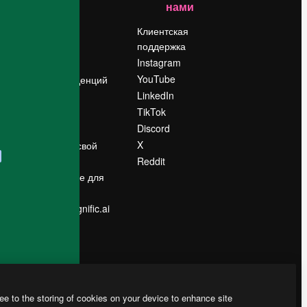
нами
Цены
о
О нас
Клиентская
поддержка
Reviews
Instagram
Вакансии
YouTube
Поиск тенденций
LinkedIn
Блог
TikTok
События
Discord
Slidesgo
ости
X
Продайте свой
контент
Reddit
в
Помещение для
прессы
Ищете magnific.ai
ee to the storing of cookies on your device to enhance site