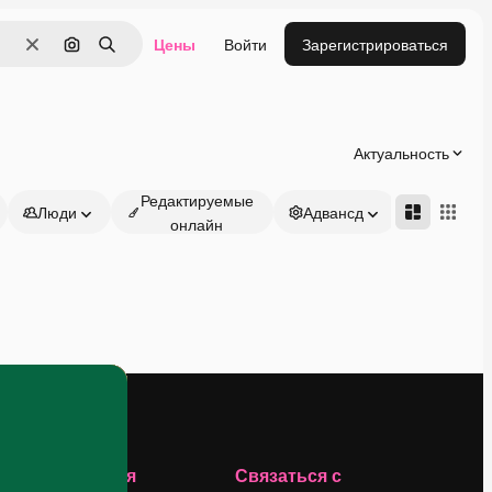
Цены
Войти
Зарегистрироваться
Очистить
Поиск по изображению
Поиск
Актуальность
Редактируемые
Люди
Адвансд
онлайн
Компания
Связаться с