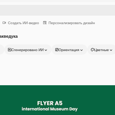
Создать ИИ-видео
Персонализировать дизайн
акведука
Сгенерировано ИИ
Ориентация
Цветные
Продукция
Начать